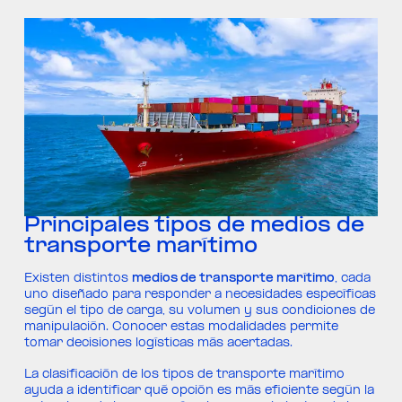
Principales tipos de medios de
transporte marítimo
Existen distintos
medios de transporte marítimo
, cada
uno diseñado para responder a necesidades específicas
según el tipo de carga, su volumen y sus condiciones de
manipulación. Conocer estas modalidades permite
tomar decisiones logísticas más acertadas.
La clasificación de los tipos de transporte marítimo
ayuda a identificar qué opción es más eficiente según la