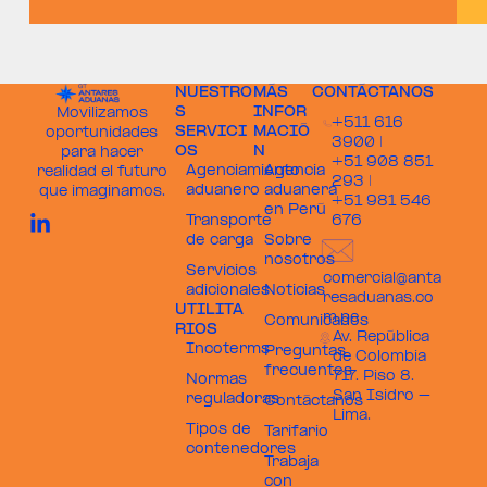
NUESTRO
MÁS
CONTÁCTANOS
S
INFOR
Movilizamos
+511 616
SERVICI
MACIÓ
oportunidades
3900 |
OS
N
para hacer
+51 908 851
Agenciamiento
Agencia
realidad el futuro
293 |
aduanero
aduanera
que imaginamos.
+51 981 546
en Perú
Transporte
676
de carga
Sobre
nosotros
Servicios
comercial@anta
adicionales
Noticias
resaduanas.co
UTILITA
m.pe
Comunicados
RIOS
Av. República
Incoterms
Preguntas
de Colombia
frecuentes
717. Piso 8.
Normas
San Isidro –
reguladoras
Contáctanos
Lima.
Tipos de
Tarifario
contenedores
Trabaja
con