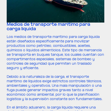
Medios de transporte marítimo para
carga líquida
Los medios de transporte marítimo para carga líquida
están diseñados específicamente para movilizar
productos como petróleo, combustibles, aceites,
químicos o líquidos alimenticios. Este tipo de mercancía
se transporta en buques tanque, los cuales cuentan con
compartimentos especiales, sistemas de bombeo y
controles de seguridad que permiten un traslado
seguro y eficiente.
Debido a la naturaleza de la carga, el transporte
marítimo de líquidos exige estrictos controles técnicos,
ambientales y operativos. Una mala manipulación o una
fuga puede generar impactos graves tanto a nivel
económico como ambiental, por lo que la planificación
logística y la supervisión constante son fundamentales.
En el ámbito aduanero, la carga líquida requiere una