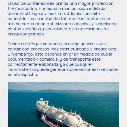
El uso de contenedores brinda una mayor protección
frente a daños, humedad o manipulación indebida
durante el trayecto marítimo. Además, permite
consolidar mercancías de distintos remitentes en un
mismo contenedor, optimizando espacios y reduciendo
costos logísticos, especialmente en operaciones de
carga consolidada.
Desde el enfoque aduanero, la carga general suele
contar con procesos más estructurados y predecibles.
Sin embargo, esto depende en gran medida de que la
documentación comercial y de transporte esté
correctamente elaborada, ya que cualquier
inconsistencia puede generar observaciones o retrasos
en el despacho.