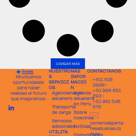
CARGAR MÁS
NUESTRO
MÁS
CONTÁCTANOS
S
INFOR
Movilizamos
+511 616
SERVICI
MACIÓ
oportunidades
3900 |
OS
N
para hacer
+51 908 851
Agenciamiento
Agencia
realidad el futuro
293 |
aduanero
aduanera
que imaginamos.
+51 981 546
en Perú
Transporte
676
de carga
Sobre
nosotros
Servicios
comercial@anta
adicionales
Noticias
resaduanas.co
UTILITA
m.pe
Comunicados