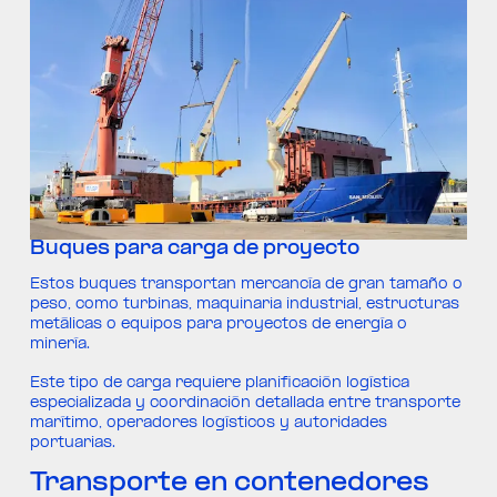
Buques para carga de proyecto
Estos buques transportan mercancía de gran tamaño o
peso, como turbinas, maquinaria industrial, estructuras
metálicas o equipos para proyectos de energía o
minería.
Este tipo de carga requiere planificación logística
especializada y coordinación detallada entre transporte
marítimo, operadores logísticos y autoridades
portuarias.
Transporte en contenedores