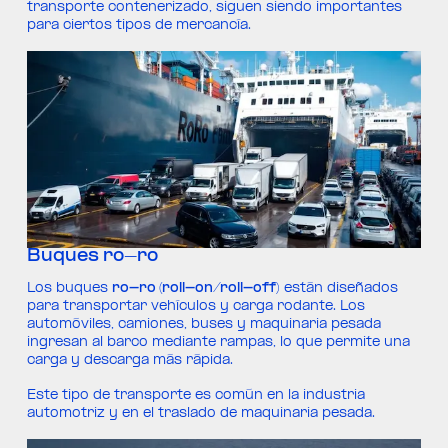
transporte contenerizado, siguen siendo importantes
para ciertos tipos de mercancía.
Buques ro-ro
Los buques
ro-ro (roll-on/roll-off)
están diseñados
para transportar vehículos y carga rodante. Los
automóviles, camiones, buses y maquinaria pesada
ingresan al barco mediante rampas, lo que permite una
carga y descarga más rápida.
Este tipo de transporte es común en la industria
automotriz y en el traslado de maquinaria pesada.