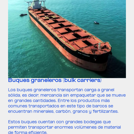
Buques graneleros (bulk carriers)
Los buques graneleros transportan carga a granel
sólida, es decir, mercancía sin empaquetar que se mueve
en grandes cantidades. Entre los productos más
comunes transportados en este tipo de barcos se
encuentran minerales, carbón, granos y fertilizantes.
Estos buques cuentan con grandes bodegas que
permiten transportar enormes volúmenes de material
de forma eficiente.