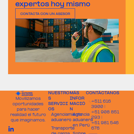
expertos hoy mismo
CONTACTA CON UN ASESOR
NUESTRO
MÁS
CONTÁCTANOS
S
INFOR
Movilizamos
+511 616
SERVICI
MACIÓ
oportunidades
3900 |
OS
N
para hacer
+51 908 851
Agenciamiento
Agencia
realidad el futuro
293 |
aduanero
aduanera
que imaginamos.
+51 981 546
en Perú
Transporte
676