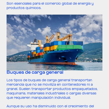
Son esenciales para el comercio global de energía y
productos químicos.
Buques de carga general
Los tipos de buques de carga general transportan
mercancía que no se moviliza en contenedores ni a
granel. Suelen transportar productos empaquetados,
maquinaria, materiales industriales o cargas diversas
que requieren manipulación individual.
Aunque su uso ha disminuido con el crecimiento del