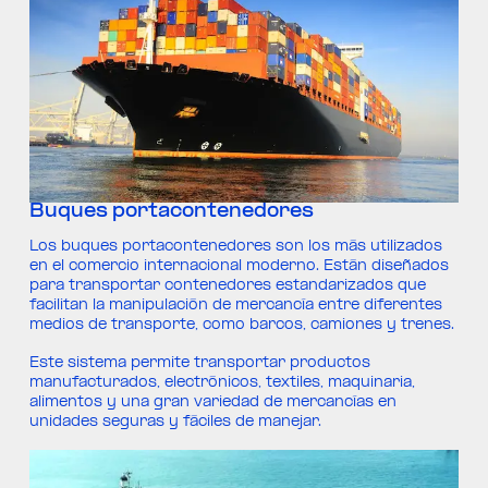
Buques portacontenedores
Los buques portacontenedores son los más utilizados
en el comercio internacional moderno. Están diseñados
para transportar contenedores estandarizados que
facilitan la manipulación de mercancía entre diferentes
medios de transporte, como barcos, camiones y trenes.
Este sistema permite transportar productos
manufacturados, electrónicos, textiles, maquinaria,
alimentos y una gran variedad de mercancías en
unidades seguras y fáciles de manejar.