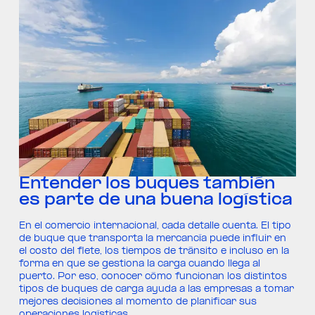
Entender los buques también
es parte de una buena logística
En el comercio internacional, cada detalle cuenta. El tipo
de buque que transporta la mercancía puede influir en
el costo del flete, los tiempos de tránsito e incluso en la
forma en que se gestiona la carga cuando llega al
puerto. Por eso, conocer cómo funcionan los distintos
tipos de buques de carga ayuda a las empresas a tomar
mejores decisiones al momento de planificar sus
operaciones logísticas.