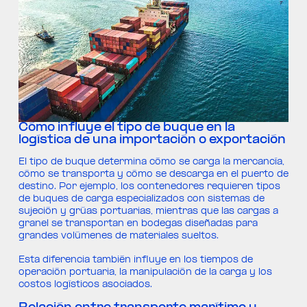
Cómo influye el tipo de buque en la
logística de una importación o exportación
El tipo de buque determina cómo se carga la mercancía,
cómo se transporta y cómo se descarga en el puerto de
destino. Por ejemplo, los contenedores requieren tipos
de buques de carga especializados con sistemas de
sujeción y grúas portuarias, mientras que las cargas a
granel se transportan en bodegas diseñadas para
grandes volúmenes de materiales sueltos.
Esta diferencia también influye en los tiempos de
operación portuaria, la manipulación de la carga y los
costos logísticos asociados.