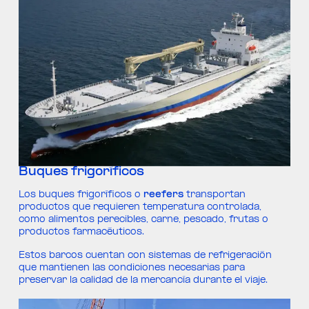
Buques frigoríficos
Los buques frigoríficos o
reefers
transportan
productos que requieren temperatura controlada,
como alimentos perecibles, carne, pescado, frutas o
productos farmacéuticos.
Estos barcos cuentan con sistemas de refrigeración
que mantienen las condiciones necesarias para
preservar la calidad de la mercancía durante el viaje.